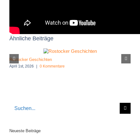
Facebook
X
E-
Mail
Ähnliche Beiträge
Rostocker Geschichten
D
April 1st, 2026
|
0 Kommentare
M
Suche
nach:
Neueste Beiträge