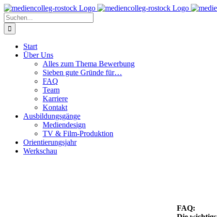
Zum
Inhalt
Suche
springen
nach:
Start
Über Uns
Alles zum Thema Bewerbung
Sieben gute Gründe für…
FAQ
Team
Karriere
Kontakt
Ausbildungsgänge
Mediendesign
TV & Film-Produktion
Orientierungsjahr
Werkschau
FAQ:
Die wichtigs