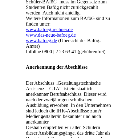
Schüler-BAföG muss im Gegensatz zum
Studenten-Bafög nicht zurückgezahlt
werden. Auch nicht anteilig.
Weitere Informationen zum BAföG sind zu
finden unter:
www.bafoeg-rechner.de
www.das-neue-bafoeg.de
www.bafoeg.de
(Übersicht der Bafög-
Ämter)
Infoline 0800 | 2 23 63 41 (gebührenfrei)
Anerkennung der Abschlüsse
Der Abschluss „Gestaltungstechnische
Assistenz – GTA“ ist ein staatlich
anerkannter Berufsabschluss. Dieser wird
nach der zweijährigen schulischen
Ausbildung erworben. In den Unternehmen
sind jedoch die IHK-Abschlüsse zum/r
Mediengestalter/in bekannter und auch
anerkannter.
Deshalb empfehlen wir allen Schülern
dieser Ausbildungsgänge, das dritte Jahr als