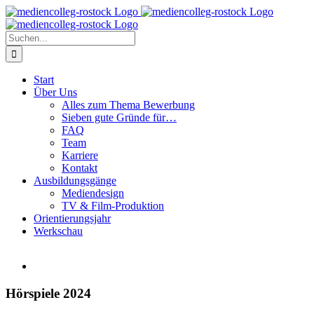
Zum
Inhalt
springen
Suche
nach:
Start
Über Uns
Alles zum Thema Bewerbung
Sieben gute Gründe für…
FAQ
Team
Karriere
Kontakt
Ausbildungsgänge
Mediendesign
TV & Film-Produktion
Orientierungsjahr
Werkschau
Hörspiele 2024