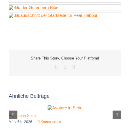
Share This Story, Choose Your Platform!
Facebook
X
E-
Mail
Ähnliche Beiträge
Avatare in Serie
S
März 6th, 2026
|
0 Kommentare
A