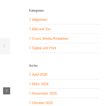
Kategorien
Allgemein
Bild und Ton
Cross Media Redaktion
book
X
E-
Digital und Print
Mail
Archiv
April 2026
März 2026
Semsterarbeit 2024
Website Far
November 2025
März 13th, 2025
|
0 Kommentare
Februar 19th,
Oktober 2025