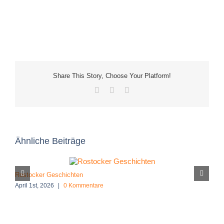
Share This Story, Choose Your Platform!
Facebook
X
E-
Mail
Ähnliche Beiträge
Rostocker Geschichten
S
April 1st, 2026
|
0 Kommentare
F