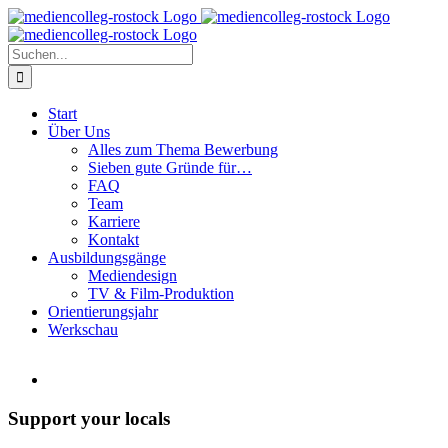
Zum
Inhalt
springen
Suche
nach:
Start
Über Uns
Alles zum Thema Bewerbung
Sieben gute Gründe für…
FAQ
Team
Karriere
Kontakt
Ausbildungsgänge
Mediendesign
TV & Film-Produktion
Orientierungsjahr
Werkschau
Support your locals