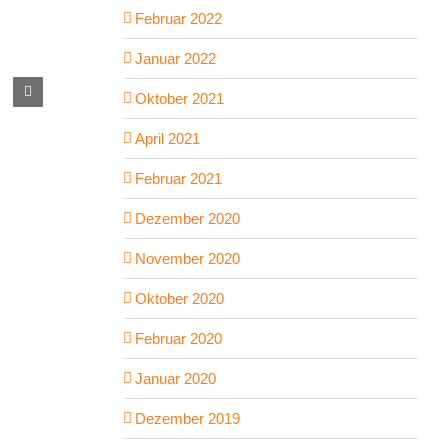
Februar 2022
Januar 2022
Support your locals
Tutorial
Oktober 2021
Februar 10th, 2023
|
0 Kommentare
Dezember 1st
April 2021
Februar 2021
Dezember 2020
November 2020
Oktober 2020
Februar 2020
Januar 2020
Dezember 2019