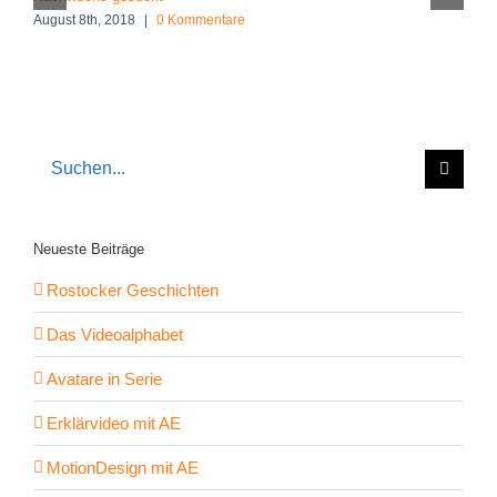
August 8th, 2018
|
0 Kommentare
M
Suche
nach:
Neueste Beiträge
Rostocker Geschichten
Das Videoalphabet
Avatare in Serie
Erklärvideo mit AE
MotionDesign mit AE