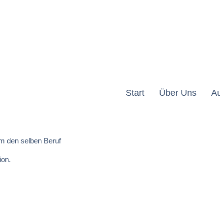
Start
Über Uns
A
um den selben Beruf
ion.