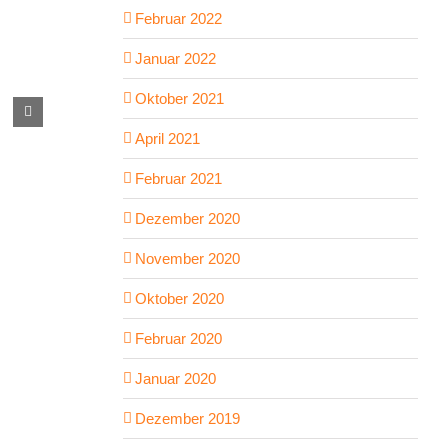
Februar 2022
Januar 2022
Oktober 2021
MotionDesign mit AE
Semsterarbei
Oktober 2nd, 2025
|
0 Kommentare
März 13th, 2
April 2021
Februar 2021
Dezember 2020
November 2020
Oktober 2020
Februar 2020
Januar 2020
Dezember 2019