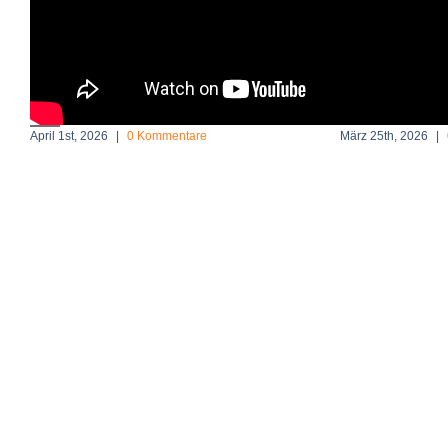
Ähnliche Beiträge
Rostocker Geschichten
Das Videoalphabe
April 1st, 2026
|
0 Kommentare
März 25th, 2026
|