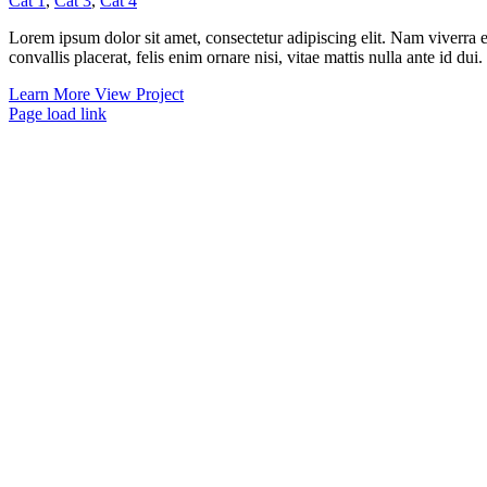
Cat 1
,
Cat 3
,
Cat 4
Lorem ipsum dolor sit amet, consectetur adipiscing elit. Nam viverra e
convallis placerat, felis enim ornare nisi, vitae mattis nulla ante id d
Learn More
View Project
Page load link