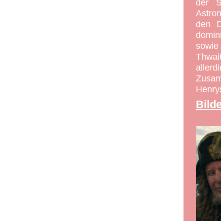
der S
Astro
den D
domin
sowie
Thwait
aller
Zusam
Henrys
Bild