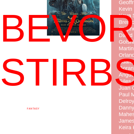
Geoff
Kevin
BEVOR
Kaya 
Brento
Steph
David
Golshi
Martin
STIRBS
Orland
Adam 
Goran 
Angus 
Giles
Juan C
Paul 
HOME
Delroy
GENRE
Danny 
HORROR
FANTASY
ROMANCE
Mahes
COMEDY
BOLLYWOOD
James
WESTERN
ACTION
THRILLER
Keira 
DRAMA
MUSICAL