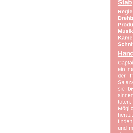
ABO
Stab
CONTACT
Regie
Drehb
Produ
Musik
Kame
Schnit
Hand
Captai
ein n
der F
Salaza
sie b
sinne
töten
Mögl
herau
finden
und m